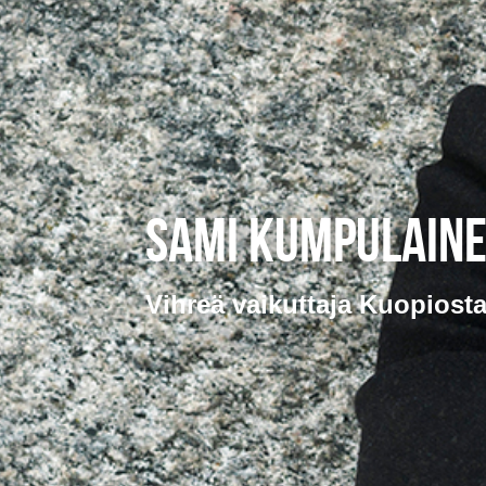
Sami Kumpulain
Vihreä vaikuttaja Kuopiost