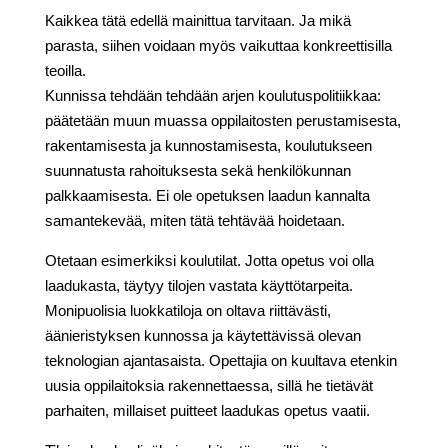
Kaikkea tätä edellä mainittua tarvitaan. Ja mikä
parasta, siihen voidaan myös vaikuttaa konkreettisilla
teoilla.
Kunnissa tehdään tehdään arjen koulutuspolitiikkaa:
päätetään muun muassa oppilaitosten perustamisesta,
rakentamisesta ja kunnostamisesta, koulutukseen
suunnatusta rahoituksesta sekä henkilökunnan
palkkaamisesta. Ei ole opetuksen laadun kannalta
samantekevää, miten tätä tehtävää hoidetaan.
Otetaan esimerkiksi koulutilat. Jotta opetus voi olla
laadukasta, täytyy tilojen vastata käyttötarpeita.
Monipuolisia luokkatiloja on oltava riittävästi,
äänieristyksen kunnossa ja käytettävissä olevan
teknologian ajantasaista. Opettajia on kuultava etenkin
uusia oppilaitoksia rakennettaessa, sillä he tietävät
parhaiten, millaiset puitteet laadukas opetus vaatii.