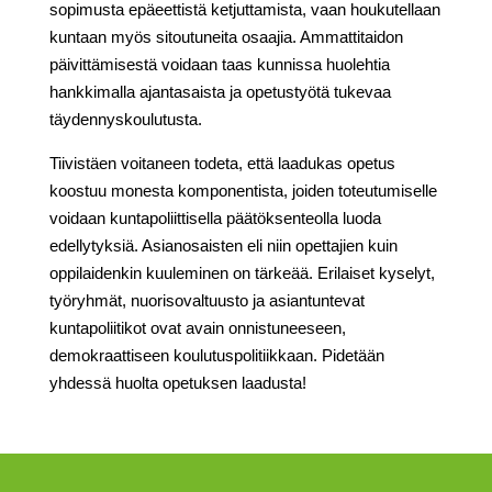
sopimusta epäeettistä ketjuttamista, vaan houkutellaan
kuntaan myös sitoutuneita osaajia. Ammattitaidon
päivittämisestä voidaan taas kunnissa huolehtia
hankkimalla ajantasaista ja opetustyötä tukevaa
täydennyskoulutusta.
Tiivistäen voitaneen todeta, että laadukas opetus
koostuu monesta komponentista, joiden toteutumiselle
voidaan kuntapoliittisella päätöksenteolla luoda
edellytyksiä. Asianosaisten eli niin opettajien kuin
oppilaidenkin kuuleminen on tärkeää. Erilaiset kyselyt,
työryhmät, nuorisovaltuusto ja asiantuntevat
kuntapoliitikot ovat avain onnistuneeseen,
demokraattiseen koulutuspolitiikkaan. Pidetään
yhdessä huolta opetuksen laadusta!