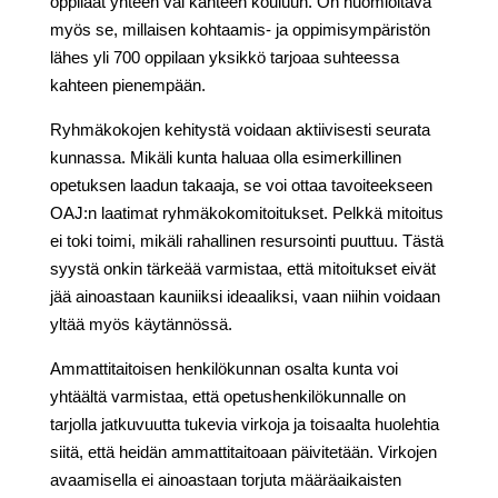
oppilaat yhteen vai kahteen kouluun. On huomioitava
myös se, millaisen kohtaamis- ja oppimisympäristön
lähes yli 700 oppilaan yksikkö tarjoaa suhteessa
kahteen pienempään.
Ryhmäkokojen kehitystä voidaan aktiivisesti seurata
kunnassa. Mikäli kunta haluaa olla esimerkillinen
opetuksen laadun takaaja, se voi ottaa tavoiteekseen
OAJ:n laatimat ryhmäkokomitoitukset. Pelkkä mitoitus
ei toki toimi, mikäli rahallinen resursointi puuttuu. Tästä
syystä onkin tärkeää varmistaa, että mitoitukset eivät
jää ainoastaan kauniiksi ideaaliksi, vaan niihin voidaan
yltää myös käytännössä.
Ammattitaitoisen henkilökunnan osalta kunta voi
yhtäältä varmistaa, että opetushenkilökunnalle on
tarjolla jatkuvuutta tukevia virkoja ja toisaalta huolehtia
siitä, että heidän ammattitaitoaan päivitetään. Virkojen
avaamisella ei ainoastaan torjuta määräaikaisten