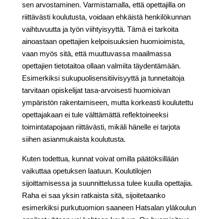
sen arvostaminen. Varmistamalla, että opettajilla on
riittävästi koulutusta, voidaan ehkäistä henkilökunnan
vaihtuvuutta ja työn viihtyisyyttä. Tämä ei tarkoita
ainoastaan opettajien kelpoisuuksien huomioimista,
vaan myös sitä, että muuttuvassa maailmassa
opettajien tietotaitoa ollaan valmiita täydentämään.
Esimerkiksi sukupuolisensitiivisyyttä ja tunnetaitoja
tarvitaan opiskelijat tasa-arvoisesti huomioivan
ympäristön rakentamiseen, mutta korkeasti koulutettu
opettajakaan ei tule välttämättä reflektoineeksi
toimintatapojaan riittävästi, mikäli hänelle ei tarjota
siihen asianmukaista koulutusta.
Kuten todettua, kunnat voivat omilla päätöksillään
vaikuttaa opetuksen laatuun. Koulutilojen
sijoittamisessa ja suunnittelussa tulee kuulla opettajia.
Raha ei saa yksin ratkaista sitä, sijoitetaanko
esimerkiksi purkutuomion saaneen Hatsalan yläkoulun