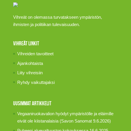
Vihreät on olemassa turvatakseen ympäristön,
ihmisten ja politiikan tulevaisuuden.
Vihreät linkit
Vihreiden tavoitteet
Ajankohtaista
Liity vihreisiin
Ryhdy vaikuttajaksi
Uusimmat artikkelit
Vegaaniruokavalion hyödyt ympäristölle ja eläimille
eivät ole kiistanalaisia (Savon Sanomat 9.6.2026)
Puheeni aluevaltuuston kokouksessa 16.6.2025