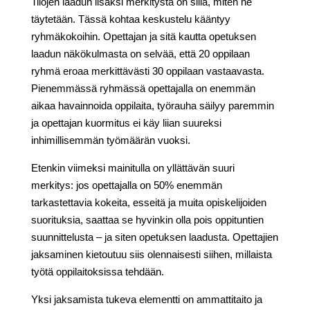
Tilojen laadun lisäksi merkitystä on sillä, miten ne
täytetään. Tässä kohtaa keskustelu kääntyy
ryhmäkokoihin. Opettajan ja sitä kautta opetuksen
laadun näkökulmasta on selvää, että 20 oppilaan
ryhmä eroaa merkittävästi 30 oppilaan vastaavasta.
Pienemmässä ryhmässä opettajalla on enemmän
aikaa havainnoida oppilaita, työrauha säilyy paremmin
ja opettajan kuormitus ei käy liian suureksi
inhimillisemmän työmäärän vuoksi.
Etenkin viimeksi mainitulla on yllättävän suuri
merkitys: jos opettajalla on 50% enemmän
tarkastettavia kokeita, esseitä ja muita opiskelijoiden
suorituksia, saattaa se hyvinkin olla pois oppituntien
suunnittelusta – ja siten opetuksen laadusta. Opettajien
jaksaminen kietoutuu siis olennaisesti siihen, millaista
työtä oppilaitoksissa tehdään.
Yksi jaksamista tukeva elementti on ammattitaito ja