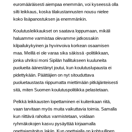
euromääräisesti aiempaa enemmän, voi kyseessä olla
silti leikkaus, koska tilakustannusten nousu nielee
koko lisäpanostuksen ja enemmänkin.
Koulutusleikkaukset on saatava loppumaan, mikäli
haluamme varmistaa olevamme jatkossakin
kilpailukykyinen ja hyvinvoiva korkean osaamisen
maa. Meillä ei ole varaa sika säkissä -politiikkaan,
jonka uhriksi moni Sipilän hallitukseen kuuluneita
puolueita äänestänyt joutui, kun koulutuslupausta ei
pidettykään. Päättäjien on nyt sitouduttava
puoluetaustasta riippumatta miettimään pitkäjänteisesti
sitä, miten Suomen koulutuspolitiikka pelastetaan.
Pelkkä leikkausten lopettaminen ei kuitenkaan riitä,
vaan tarvitaan myös muita vaikuttavia toimia. Samalla
kun riittävä rahoitus varmistetaan, voidaan
ryhmäkokojen kasvu pysäyttää kirjaamalla
opettajamitoitus lakiin. Kun opettajalla on kohtuullinen