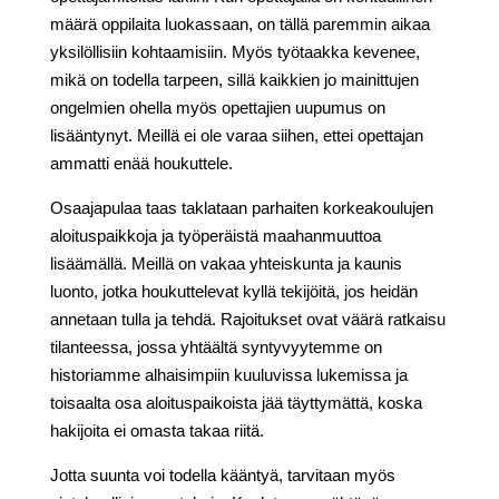
määrä oppilaita luokassaan, on tällä paremmin aikaa
yksilöllisiin kohtaamisiin. Myös työtaakka kevenee,
mikä on todella tarpeen, sillä kaikkien jo mainittujen
ongelmien ohella myös opettajien uupumus on
lisääntynyt. Meillä ei ole varaa siihen, ettei opettajan
ammatti enää houkuttele.
Osaajapulaa taas taklataan parhaiten korkeakoulujen
aloituspaikkoja ja työperäistä maahanmuuttoa
lisäämällä. Meillä on vakaa yhteiskunta ja kaunis
luonto, jotka houkuttelevat kyllä tekijöitä, jos heidän
annetaan tulla ja tehdä. Rajoitukset ovat väärä ratkaisu
tilanteessa, jossa yhtäältä syntyvyytemme on
historiamme alhaisimpiin kuuluvissa lukemissa ja
toisaalta osa aloituspaikoista jää täyttymättä, koska
hakijoita ei omasta takaa riitä.
Jotta suunta voi todella kääntyä, tarvitaan myös