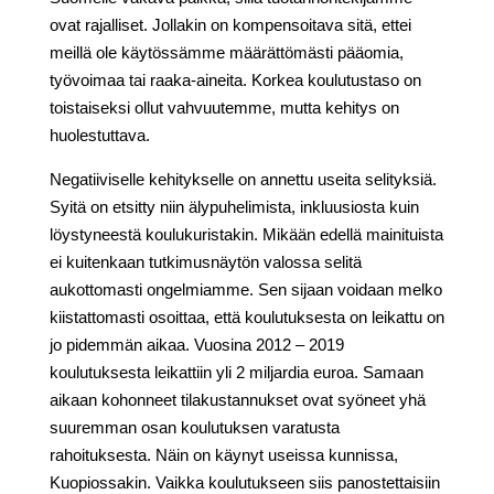
ovat rajalliset. Jollakin on kompensoitava sitä, ettei
meillä ole käytössämme määrättömästi pääomia,
työvoimaa tai raaka-aineita. Korkea koulutustaso on
toistaiseksi ollut vahvuutemme, mutta kehitys on
huolestuttava.
Negatiiviselle kehitykselle on annettu useita selityksiä.
Syitä on etsitty niin älypuhelimista, inkluusiosta kuin
löystyneestä koulukuristakin. Mikään edellä mainituista
ei kuitenkaan tutkimusnäytön valossa selitä
aukottomasti ongelmiamme. Sen sijaan voidaan melko
kiistattomasti osoittaa, että koulutuksesta on leikattu on
jo pidemmän aikaa. Vuosina 2012 – 2019
koulutuksesta leikattiin yli 2 miljardia euroa. Samaan
aikaan kohonneet tilakustannukset ovat syöneet yhä
suuremman osan koulutuksen varatusta
rahoituksesta. Näin on käynyt useissa kunnissa,
Kuopiossakin. Vaikka koulutukseen siis panostettaisiin